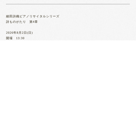
細田詩織ピアノリサイタルシリーズ
詩ものがたり 第4章
2026年8月2日(日)
開場 13:30
開演 14:00
全席自由席
一般 3.500円
ペア券 6.000円
高校生以下 1.000円
当店でもチケットの販売がございます
※現金のみのお取り扱い