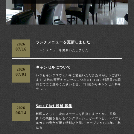
ランチメニューを更新しました
2026
07/16
ランチメニューを更新いたしました...
キャンセルについて
2026
07/01
いつもキングスウェルをご愛顧いただきありがとうござい
ます 人数の変更キャンセルにつきましてはご利用日の3日
前までにご連絡くださいませ。 2日前からキャンセル料を
申し...
Sous Chef 候補 募集
2026
06/14
料理人として、次のステージを目指しませんか。 四季
折々の表情を見せるイングリッシュガーデンと、パイプオ
ルガンの音色が響く特別な空間。 オープンから15年。 私
たち...