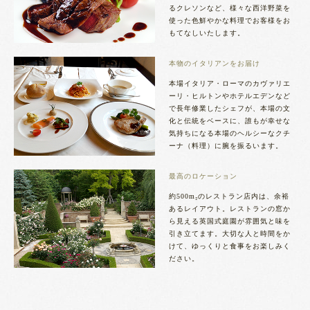
るクレソンなど、様々な西洋野菜を
使った色鮮やかな料理でお客様をお
もてなしいたします。
本物のイタリアンをお届け
本場イタリア・ローマのカヴァリエ
ーリ・ヒルトンやホテルエデンなど
で長年修業したシェフが、本場の文
化と伝統をベースに、誰もが幸せな
気持ちになる本場のヘルシーなクチ
ーナ（料理）に腕を振るいます。
最高のロケーション
約500m₂のレストラン店内は、余裕
あるレイアウト。レストランの窓か
ら見える英国式庭園が雰囲気と味を
引き立てます。大切な人と時間をか
けて、ゆっくりと食事をお楽しみく
ださい。