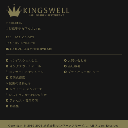
〒400-0105
山梨県甲斐市下今井2446
TEL :
0551-20-0072
FAX : 0551-20-0070
kingswell@sunworkservice.jp
キングスウェルとは
お問い合わせ
キングスウェルホール
会社概要
└ コンサートスケジュール
プライバシーポリシー
英国式庭園
└ 庭園の植物たち
レストラン カンパーナ
└ レストランからのお知らせ
アクセス・営業時間
動画集
Copyright © 2010-2026 株式会社サンワークスサービス. All Rights Reserved.