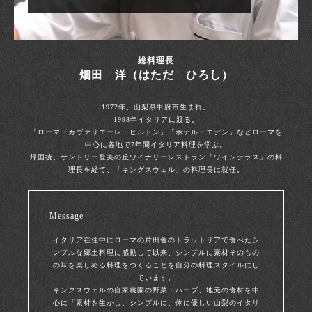
総料理長
畑田 洋（はただ ひろし）
1972年、山梨県甲府市生まれ。
1998年イタリアに渡る。
「ローマ・カヴァリエーレ・ヒルトン」「ホテル・エデン」などローマを
中心に各地で7年間イタリア料理を学ぶ。
帰国後、サントリー登美の丘ワイナリーレストラン「ワインテラス」の料
理長を経て、「キングスウェル」の料理長に就任。
Message
イタリア在住中にローマの片田舎のトラットリアで食べたシ
ンプルな郷土料理に感動して以来、シンプルに素材そのもの
の味を楽しめる料理をつくることを自分の料理スタイルにし
ています。
キングスウェルの自家農園の野菜・ハーブ、地元の食材を中
心に「素材を生かし、シンプルに、体に優しい山梨のイタリ